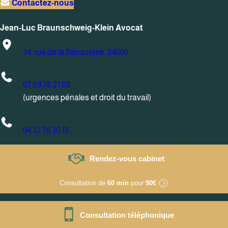
Contactez-nous
Jean-Luc Braunschweig-Klein Avocat
34, rue de la Banasterie, 84000
07 89 78 21 88
(urgences pénales et droit du travail)
04 32 76 30 18
Rendez-vous cabinet
Consultation de
60 min
pour
90€
Consultation téléphonique