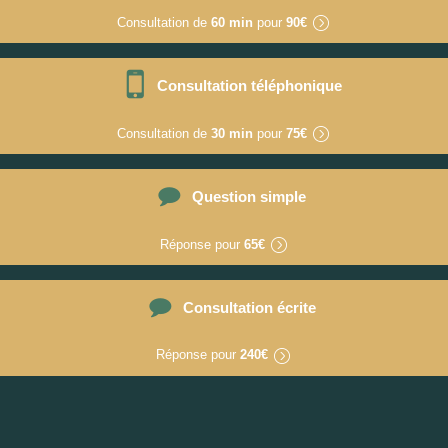
Consultation de
60 min
pour
90€
Consultation téléphonique
Consultation de
30 min
pour
75€
Question simple
Réponse pour
65€
Consultation écrite
Réponse pour
240€